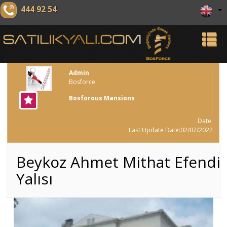
444 92 54
Admin
Bosforce
Bosforous Mansions
Date:
Last Update Date:02/07/2022
Beykoz Ahmet Mithat Efendi
Yalısı