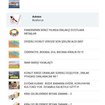
Admin
Bosforce
PANDEMİNİN İKİNCİ YILINDA EMLAKÇI DOSTLARA
MESAJLAR
DEĞERLİ KONUT VERGİSİ SON ŞEKLİNİ ALDI (MI)?
ÖĞRENCİYE, BEKARA, DUL BAYANA KİRALIK EV !!!
İMAR BARIŞI YASALAŞTI
KONUT KREDİ ORANLARI SÜREKLİ DÜŞÜYOR ; EMLAK
PİYASASI CANLANACAK MI ?
DOĞAN KUBAN : BİZDE BABAMIN EVİDİR, KORUYAYIM
KÜLTÜRÜ YOK. İSTANBUL’DA BÖYLE GİTTİ !!!
KİRA GELİRLERİNDE BEYAN ZAMANI – 3
KİRA GELİRLERİNDE BEYAN ZAMANI – 2