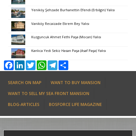
Yeniköy Şehzade Burhanettin Efendi (Erbilgin) Yalısı
Vaniköy Recaizade Ekrem Bey Yalısı
Kuzguncuk Ahmet Fethi Paşa (Mocan) Yalısı
Kanlıca Yedi Sekiz Hasan Paşa (Asaf Paşa) Yalısı
Facebook
LinkedIn
Twitter
WhatsApp
Telegram
Share
SEARCH ON MAP
WANT TO BUY MANSION
WANT TO SELL MY SEA FRONT MANSION
BLOG-ARTICLES
BOSFORCE LIFE MAGAZINE