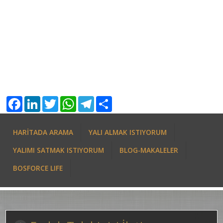
Facebook
LinkedIn
Twitter
WhatsApp
Telegram
Share
HARİTADA ARAMA
YALI ALMAK ISTIYORUM
YALIMI SATMAK ISTIYORUM
BLOG-MAKALELER
BOSFORCE LIFE