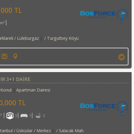
,000 TL
0m²
rklareli / Lüleburgaz
/ Turgutbey Köyü
IR 3+1 DAİRE
Konut
Apartman Dairesi
0,000 TL
²
3
1
2
stanbul / Üsküdar
/ Merkez
/ Salacak Mah.