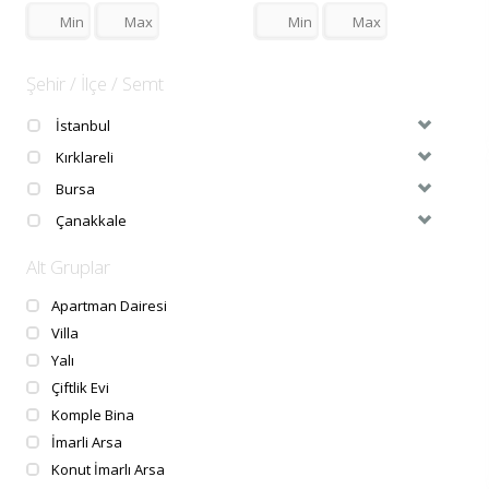
Şehir / İlçe / Semt
İstanbul
Kırklareli
Bursa
Çanakkale
Alt Gruplar
Apartman Dairesi
Villa
Yalı
Çiftlik Evi
Komple Bina
İmarli Arsa
Konut İmarlı Arsa