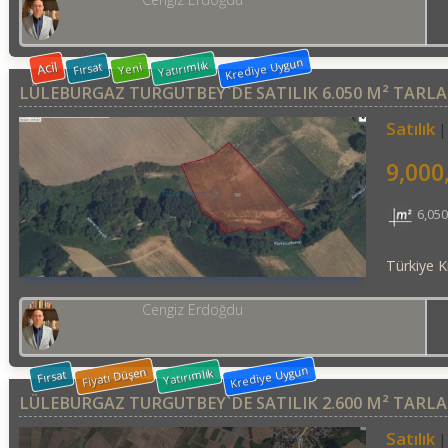
Krediye Uygun
Yatırımlık
Acil
Fırsat
Yeni
LÜLEBURGAZ TURGUTBEY`DE SATILIK 6.050 M² TARLA
Satılık
9,000
6,05
Türkiye Kı
Cengiz Erdoğdu
Krediye Uygun
Fiyatı Düşen
Yatırımlık
Fırsat
LÜLEBURGAZ TURGUTBEY`DE SATILIK 2.600 M² TARLA
Satılık