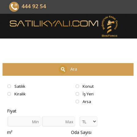
BOSFORCE EMLAK GELİŞTİRME v
444 92 54
Ara
Satılık
Konut
Kiralık
İş Yeri
Arsa
Fiyat
m²
Oda Sayısı