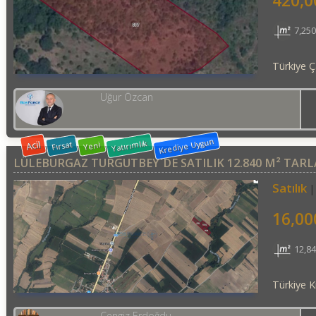
420,0
7,25
Türkiye Ç
Uğur Özcan
Krediye Uygun
Yatırımlık
Acil
Fırsat
Yeni
LÜLEBURGAZ TURGUTBEY`DE SATILIK 12.840 M² TARL
Satılık
16,00
12,8
Türkiye Kı
Cengiz Erdoğdu