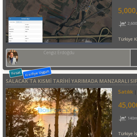
5,000
2,60
Türkiye Kı
Cengiz Erdoğdu
Krediye Uygun
Fırsat
SALACAK`TA KISMİ TARİHİ YARIMADA MANZARALI SIF
Satılık
45,00
140m
Türkiye İ