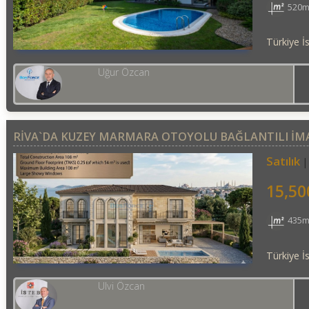
520m
Türkiye İ
Uğur Özcan
RIVA`DA KUZEY MARMARA OTOYOLU BAĞLANTILI İM
Satılık
15,50
435m
Türkiye İ
Ulvi Özcan