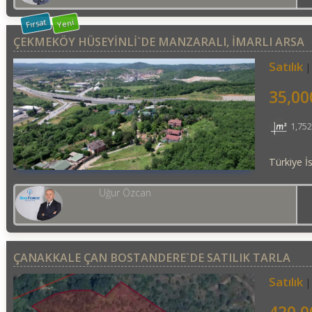
Fırsat
Yeni
ÇEKMEKÖY HÜSEYINLI`DE MANZARALI, İMARLI ARSA
Satılık
35,00
1,75
Türkiye İ
Uğur Özcan
ÇANAKKALE ÇAN BOSTANDERE`DE SATILIK TARLA
Satılık