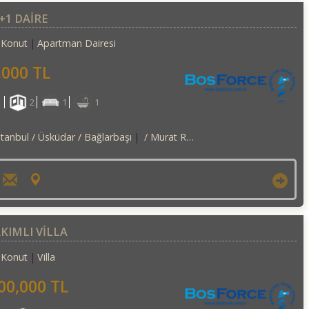
+1 DAİRE
Konut
Apartman Dairesi
,000 TL
²
2
1
1
stanbul / Üsküdar
/ Bağlarbaşı
/ Murat Reis Mah.
KIMLI VİLLA
Konut
Villa
00,000 TL