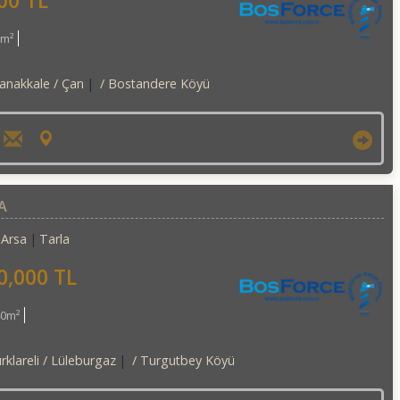
00 TL
0m²
anakkale / Çan
/ Bostandere Köyü
A
Arsa
Tarla
0,000 TL
40m²
rklareli / Lüleburgaz
/ Turgutbey Köyü