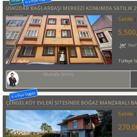
Krediye Uygun
Fırsat
ÜSKÜDAR BAĞLARBAŞI MERKEZİ KONUMDA SATILIK 2
Satılık
5,500
75m
Türkiye İ
Mustafa Atılmış
Krediye Uygun
ÇENGELKÖY EVLERİ SİTESİNDE BOĞAZ MANZARALI BA
Satılık
270,0