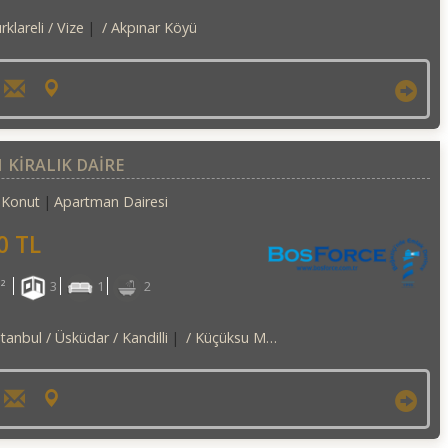
rklareli / Vize
/ Akpınar Köyü
 KİRALIK DAİRE
Konut
Apartman Dairesi
0 TL
²
3
1
2
stanbul / Üsküdar
/ Kandilli
/ Küçüksu Mah.