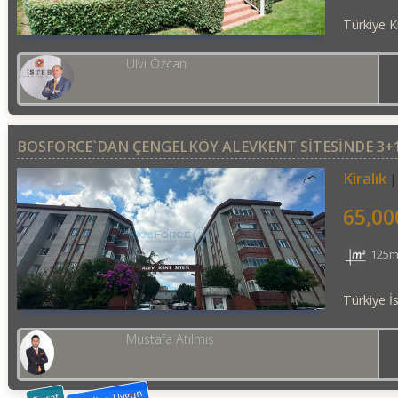
Türkiye Kı
Ulvi Özcan
BOSFORCE`DAN ÇENGELKÖY ALEVKENT SİTESİNDE 3+1
Kiralık
65,00
125m
Türkiye İ
Mustafa Atılmış