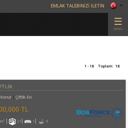
com
EMLAK TALEBİNİZİ İLETİN
☰
MENU
1 - 18
Toplam:
18
İFTLİK
Konut
Çiftlik Evi
00,000 TL
0m²
21
1
9