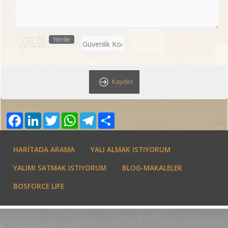
Yenile
* ***** ****** * ***** *****
* * * * * * * * * *
* * * * * * * * *
* * * ****** * * *****
* * * * * * * * *** * *
* * * * * * * * * * *
***** **** * * * ******* ***** *****
Kaydet
Facebook
LinkedIn
Twitter
WhatsApp
Telegram
Share
HARİTADA ARAMA
YALI ALMAK ISTIYORUM
YALIMI SATMAK ISTIYORUM
BLOG-MAKALELER
BOSFORCE LIFE