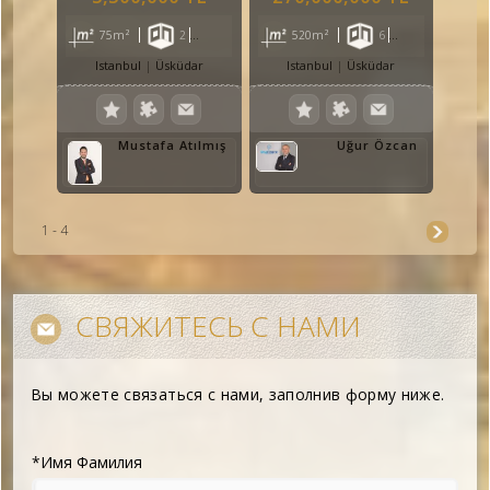
75m²
2
1
1
520m²
6
2
5
Istanbul
Üsküdar
Istanbul
Üsküdar
Mustafa Atılmış
Uğur Özcan
1 - 4
СВЯЖИТЕСЬ С НАМИ
Вы можете связаться с нами, заполнив форму ниже.
*Имя Фамилия