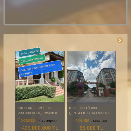
Возможность
Для инвестиций
Подходит для банковского
кредита
KIRKLARELİ VİZE`DE
BOSFORCE`DAN
200.000 M2 İÇERİSİNDE
ÇENGELKÖY ALEVKENT
SATILIK ÇİFTLİK
SİTESİNDE 3+1 KİRALIK
Продажа
Аренда
Фермерский Дом
квартира
DAİRE
425,000,000 TL
65,000 TL