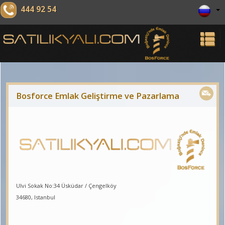
444 92 54
Bosforce Emlak Geliştirme ve Pazarlama
Ulvi Sokak No:34 Üsküdar / Çengelköy
34680, Istanbul