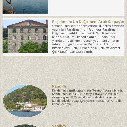
Paşalimanı Un Değirmeni Artık Sinpaş’ın
Osmanlı'nın son dönemlerinde III. Selim devrinde
yaptırılan Paşalimanı Un Fabrikası (Paşalimanı
Değirmeni) satıldı. Üsküdar'da 9.800 m2 arsa
içinde, 4.500 m2 kapalı alanı bulunan,1858
yılında un değirmeni olarak yaptırılan binanın
sahibi olduğu İnterservis Dış Ticaret A.Ş.’nin
hisseleri Avni Çelik, Ömer Faruk Çelik ve Ahmet
Çelik tarafından satın alındı…
Kandilli
Kandilli‘nin antik çağdaki adı “Perriron” olarak bilinir.
Kandilli’nin adına ilişkin birçok rivayet vardır. Bir
rivayete göre, IV.Murad döneminde dev bir serviyi
kandillerle donattığı için, yörenin de adına `Kandilli
Bahçe` denmiş.
Vaniköy