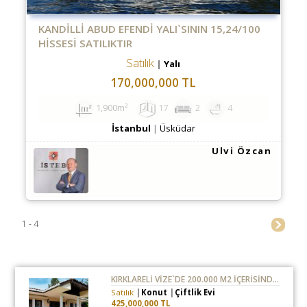
KANDILLI ABUD EFENDI YALI`SININ 15,24/100
HISSESI SATILIKTIR
Satılık
Yalı
170,000,000 TL
1,900m²
17
2
4
İstanbul
Üsküdar
Ulvi Özcan
1 - 4
KIRKLARELİ VİZE`DE 200.000 M2 İÇERİSİNDE SATILIK ÇİFTLİK
Satılık
Konut
Çiftlik Evi
425,000,000 TL