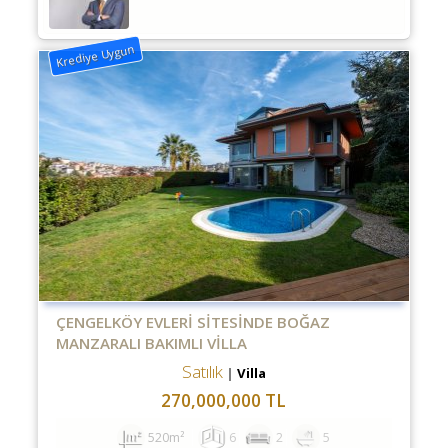
Krediye Uygun
ÇENGELKÖY EVLERİ SİTESİNDE BOĞAZ
MANZARALI BAKIMLI VİLLA
Satılık
Villa
270,000,000 TL
520m²
6
2
5