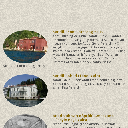
Kandilli Kont Ostrorog Yalısı
Kont Ostrorog Yalısı’nın ; Kandilli Göksu Caddesi
üzerinde bulunan güney komşusu Kastelli Yalıları
, kuzey komşusu ise Abud Efendi Yalısı'dır. XIX.
yüzyılın başlarında yapıldığı tahmin edilen yalı ,
1904 yılında Osmanlı Hariciye Nezareti Hukuk Baş
Müşaviri Fransız asıllı Polonyalı Leon Valerien
Ostrorog tarafından satın alınmıştır. Yalının
Ostrorog Ailesi'nden önceki sahibi ise Da
Savmares isimli bir İngilizmiş.
Kandilli Abud Efendi Yalısı
Kandilli'de bulunan Abut Efendi Yalısı'nın güney
komşusu Kont Ostrarog Yalısı , kuzey komşusu ise
İsmail Paşa Yalısı'dır.
Anadoluhisarı Köprülü Amcazade
Hüseyin Paşa Yalısı
İstanbul’da Boğaziçi’nde Anadoluhisarı’nda
bulunan yalı 1699 tarihinde Köprülü ailesinden