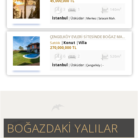
45,000,000 TL
3
1
140m²
İstanbul
Üsküdar
Merkez
Salacak Mah.
ÇENGELKÖY EVLERİ SİTESİNDE BOĞAZ MANZARALI BAKIMLI VİLLA
Satılık
Konut
Villa
270,000,000 TL
6
2
520m²
İstanbul
Üsküdar
Çengelköy
-
BOĞAZDAKİ YALILAR