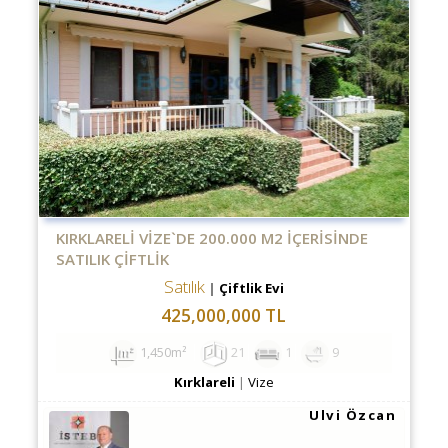
KIRKLARELİ VİZE`DE 200.000 M2 İÇERİSİNDE
SATILIK ÇİFTLİK
Satılık
Çiftlik Evi
425,000,000 TL
1,450m²
21
1
9
Kırklareli
Vize
Ulvi Özcan