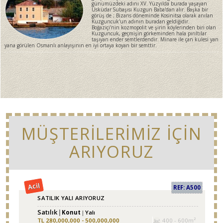
günümüzdeki adını XV. Yüzyılda burada yaşayan
Üsküdar Subaşısı Kuzgun Baba'dan alır. Başka bir
görüş de ; Bizans döneminde Kosinitsa olarak anılan
Kuzguncuk'un adının buradan geldiğidir.
Boğaziçi'nin kozmopolit ve şirin köylerinden biri olan
Kuzguncuk, geçmişin görkeminden hala pırıltılar
taşıyan ender semtlerdendir. Minare ile çan kulesi yan
yana görülen Osmanlı anlayışının en iyi ortaya koyan bir semttir.
MÜŞTERİLERİMİZ İÇİN
ARIYORUZ
Acil
REF: A500
SATILIK YALI ARIYORUZ
Satılık
Konut
Yalı
TL
280,000,000 - 500,000,000
400 - 600m²