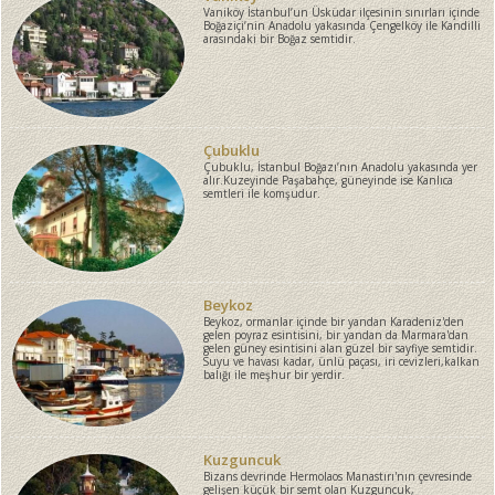
Vaniköy İstanbul’un Üsküdar ilçesinin sınırları içinde
Boğaziçi’nin Anadolu yakasında Çengelköy ile Kandilli
arasındaki bir Boğaz semtidir.
Çubuklu
Çubuklu, İstanbul Boğazı’nın Anadolu yakasında yer
alır.Kuzeyinde Paşabahçe, güneyinde ise Kanlıca
semtleri ile komşudur.
Beykoz
Beykoz, ormanlar içinde bir yandan Karadeniz'den
gelen poyraz esintisini, bir yandan da Marmara'dan
gelen güney esintisini alan güzel bir sayfiye semtidir.
Suyu ve havası kadar, ünlü paçası, iri cevizleri,kalkan
balığı ile meşhur bir yerdir.
Kuzguncuk
Bizans devrinde Hermolaos Manastırı'nın çevresinde
gelişen küçük bir semt olan Kuzguncuk,