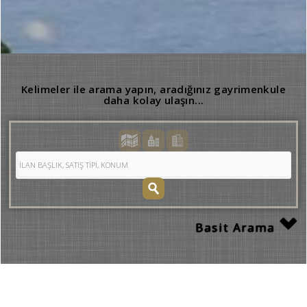
Kelimeler ile arama yapın, aradığınız gayrimenkule
daha kolay ulaşın...
Basit Arama