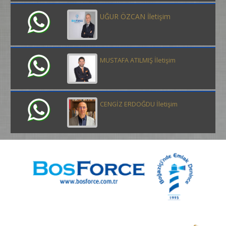
UĞUR ÖZCAN İletişim
MUSTAFA ATILMIŞ İletişim
CENGİZ ERDOĞDU İletişim