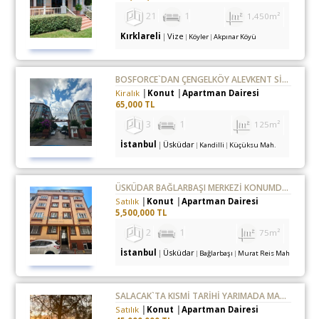
21
1
1,450m²
Kırklareli
Vize
Köyler
Akpınar Köyü
BOSFORCE`DAN ÇENGELKÖY ALEVKENT SİTESİNDE 3+1 KİRALIK DAİRE
Kiralık
Konut
Apartman Dairesi
65,000 TL
3
1
125m²
İstanbul
Üsküdar
Kandilli
Küçüksu Mah.
ÜSKÜDAR BAĞLARBAŞI MERKEZİ KONUMDA SATILIK 2+1 DAİRE
Satılık
Konut
Apartman Dairesi
5,500,000 TL
2
1
75m²
İstanbul
Üsküdar
Bağlarbaşı
Murat Reis Mah.
SALACAK`TA KISMİ TARİHİ YARIMADA MANZARALI SIFIR 3+1 DAİRE
Satılık
Konut
Apartman Dairesi