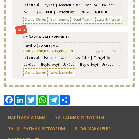
İstanbul
Beykoz | Anadoluhisarı | Kanlıca
Üsküdar |
Kandilli
Üsküdar | Çengelköy
Üsküdar | Kandilli
Beykoz | Göksu
Beykoz | Anadoluhisarı | Anadolu
Deniz Gören
Yenilenmiş
Özel Yapım
Luks Emlaklar
Hisarı
Üsküdar | Kandilli | Küçüksu
Acil
BOĞAZDA YALI ARIYORUZ
Satılık
Konut
Yalı
USD
20,000,000 - 35,000,000
400 - 750m²
İstanbul
Üsküdar | Kandilli
Üsküdar | Çengelköy
Üsküdar | Beylerbeyi
Üsküdar | Beylerbeyi
Üsküdar |
Çengelköy
Üsküdar | Kandilli | Kuleli
Üsküdar | Kandilli
Deniz Gören
Luks Emlaklar
Beykoz | Göksu
Facebook
LinkedIn
Twitter
WhatsApp
Telegram
Share
HARİTADA ARAMA
YALI ALMAK ISTIYORUM
YALIMI SATMAK ISTIYORUM
BLOG-MAKALELER