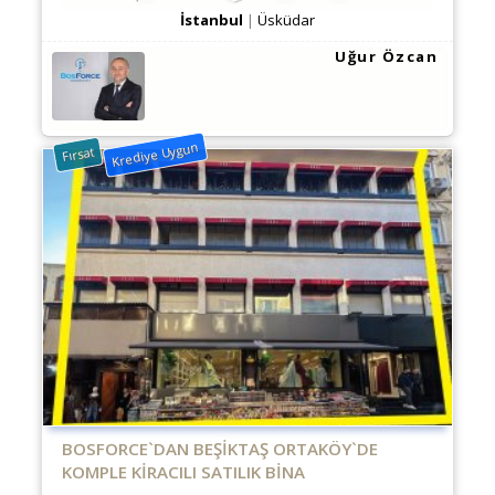
İstanbul
Üsküdar
Uğur Özcan
Krediye Uygun
Fırsat
BOSFORCE`DAN BEŞIKTAŞ ORTAKÖY`DE
KOMPLE KIRACILI SATILIK BINA