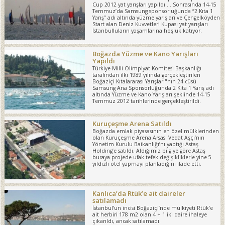
Cup 2012 yat yarışları yapıldı … Sonrasında 14-15
Temmuz’da Samsung sponsorluğunda “2 Kıta 1
Yarış” adı altında yüzme yarışları ve Çengelköyden
Start alan Deniz Kuvvetleri Kupası yat yarışları
İstanbulluların yaşamlarına hoşluk katıyor.
Boğazda Yüzme ve Kano Yarışları
Yapıldı
Türkiye Milli Olimpiyat Komitesi Başkanlığı
tarafından ilki 1989 yılında gerçekleştirilen
Boğaziçi Kıtalararası Yarışları"nın 24.cüsü
Samsung Ana Sponsorluğunda 2 Kıta 1 Yarış adı
altında Yüzme ve Kano Yarışları şeklinde 14-15
Temmuz 2012 tarihlerinde gerçekleştirildi.
Kuruçeşme Arena Satıldı
Boğazda emlak piyasasının en özel mülklerinden
olan Kuruçeşme Arena Arsası Vedat Aşçı’nın
Yönetim Kurulu Baikanlığı’nı yaptığı Astaş
Holding’e satıldı. Aldığımız bilgiye göre Astaş
buraya projede ufak tefek değişikliklerle yine 5
yıldızlı otel yapmayı planladığını ifade etti.
Kanlıca’da Rtük’e ait daireler
satılamadı
İstanbul’un incisi Boğaziçi’nde mülkiyeti Rtük’e
ait herbiri 178 m2 olan 4 + 1 iki daire ihaleye
çıkarıldı, ancak satılamadı.