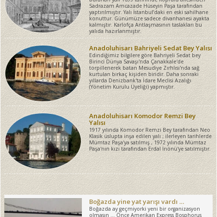
Sadrazam Amcazade Hüseyin Paşa tarafından
yaptırılmıştır. Yalı İstanbul’daki en eski sahilhane
konuttur. Günümüze sadece divanhanesi ayakta
kalmıştır. Karlofça Antlaşmasının taslakları bu
yalıda hazırlanmıştır.
Anadoluhisarı Bahriyeli Sedat Bey Yalısı
Edindiğimiz bilgilere göre Bahriyeli Sedat bey
Birinci Dünya Savaşı'nda Çanakkale'de
torpillenerek batan Mesudiye Zırhlısı'nda sağ
kurtulan birkaç kişiden biridir. Daha sonraki
yıllarda Denizbank'ta İdare Meclisi Azalığı
(Yönetim Kurulu Üyeliği) yapmıştır.
Anadoluhisarı Komodor Remzi Bey
Yalısı
1917 yılında Komodor Remzi Bey tarafından Neo
Klasik üslupta inşa edilen yalı ; ilerleyen tarihlerde
Mümtaz Paşa'ya satılmış , 1972 yılında Mümtaz
Paşa'nın kızı tarafından Erdal İnönü'ye satılmıştır.
Boğazda yine yat yarışı vardı …
Boğazda ay geçmiyorki yeni bir organizasyon
olmasın … Önce Amerikan Express Bosphorus