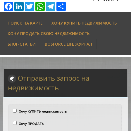
Facebook
LinkedIn
Twitter
WhatsApp
Telegram
Share
ПОИСК НА КАРТЕ
ХОЧУ КУПИТЬ НЕДВИЖИМОСТЬ
ХОЧУ ПРОДАТЬ СВОЮ НЕДВИЖИМОСТЬ
БЛОГ-СТАТЬИ
BOSFORCE LIFE ЖУРНАЛ
Отправить запрос на
недвижимость
Хочу КУПИТЬ недвижимость
Хочу ПРОДАТЬ