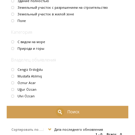
Здание полностью
Земельный участок с разрешением на строительство
Земельный участок в жилой зоне
Поле
Категория
С видом на море
Природа и горы
Владелец объявления
Cengiz Erdoğdu
Mustafa Atılmış
Öznur Acar
Uğur Özcan
Ulvi Özcan
Поиск
Сортировать по.....:
Дата последнего обновления
1 - 0
Всего:
0