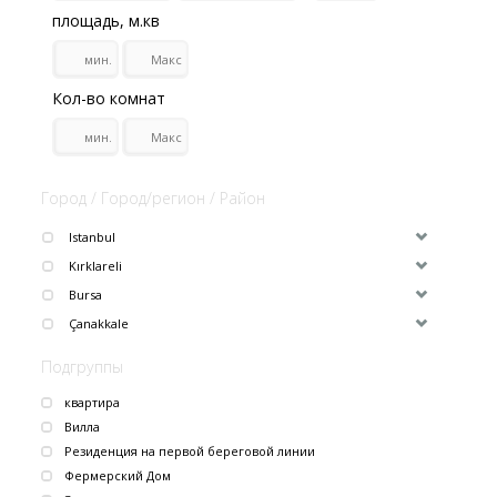
площадь, м.кв
Кол-во комнат
Город / Город/регион / Район
Istanbul
Kırklareli
Bursa
Çanakkale
Подгруппы
квартира
Вилла
Резиденция на первой береговой линии
Фермерский Дом