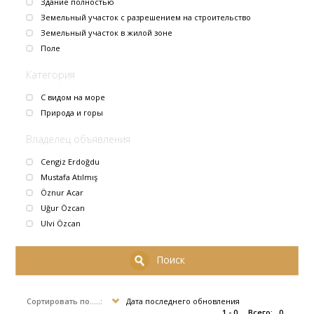
Здание полностью
Земельный участок с разрешением на строительство
Земельный участок в жилой зоне
Поле
Категория
С видом на море
Природа и горы
Владелец объявления
Cengiz Erdoğdu
Mustafa Atılmış
Öznur Acar
Uğur Özcan
Ulvi Özcan
Поиск
Сортировать по.....:
Дата последнего обновления
1 - 0
Всего:
0