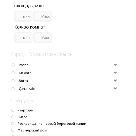
площадь, м.кв
Кол-во комнат
Город / Город/регион / Район
Istanbul
Kırklareli
Bursa
Çanakkale
Подгруппы
квартира
Вилла
Резиденция на первой береговой линии
Фермерский Дом