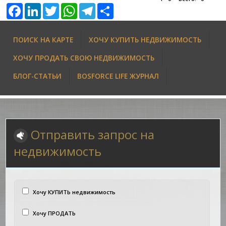
Facebook
LinkedIn
Twitter
WhatsApp
Telegram
Share
ПОИСК НА КАРТЕ
ХОЧУ КУПИТЬ НЕДВИЖИМОСТЬ
ХОЧУ ПРОДАТЬ СВОЮ НЕДВИЖИМОСТЬ
БЛОГ-СТАТЬИ
BOSFORCE LIFE ЖУРНАЛ
Отправить запрос на
недвижимость
Хочу КУПИТЬ недвижимость
Хочу ПРОДАТЬ